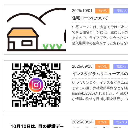
2025/10/01
その他
営業スタ
住宅ローンについて
住宅ローンには、大きく分けて3つ
できる住宅ローンには、主に以下の
ますので、ライフプランに合ったロ
借入期間中の金利がずっと変わらない
2025/09/18
その他
営業スタ
インスタグラムリニューアル
いつもサンロク・インスタグラムsan
ますこの度、弊社建築事例などを確
(sanroku2025)されました
な情報の発信を目指し順次移行してい
2025/09/14
その他
営業スタ