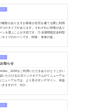
ッフ
の種類がありますお客様が住宅を建てる際に利用
3つのタイプがあります。それぞれに特徴があり
ーンを選ぶことが大切です。① 全期間固定金利型
タイプのローンです。特徴： 将来の返...
ッフ
のお知らせ
roku＿3436をご利用いただきありがとうござい
認いただける公式インスタグラムがリニューアル
。今回のリニューアルでは、より見やすいデザイン、有益
きますので、ぜひ...
ッフ