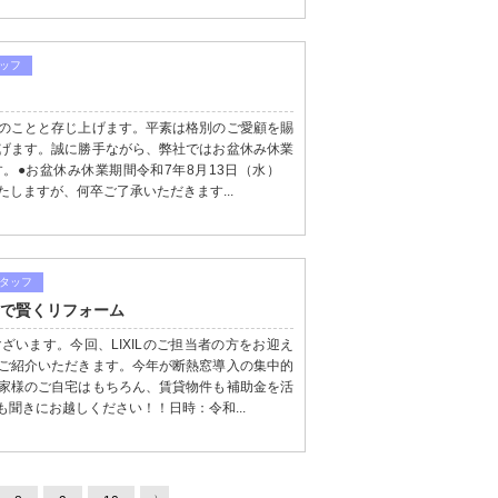
ッフ
のことと存じ上げます。平素は格別のご愛顧を賜
げます。誠に勝手ながら、弊社ではお盆休み休業
。●お盆休み休業期間令和7年8月13日（水）
たしますが、何卒ご了承いただきます...
タッフ
金で賢くリフォーム
います。今回、LIXILのご担当者の方をお迎え
ご紹介いただきます。今年が断熱窓導入の集中的
家様のご自宅はもちろん、賃貸物件も補助金を活
聞きにお越しください！！日時：令和...