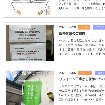
と9月7日（日）です！！時間は、1
QUOカード500円分を贈呈いたします
2025/08/20
その他
営業スタ
臨時休業のご案内
いつも大変お世話になっております。
は三沢まつりの為、臨時休業となり
ます。皆様も是非お出掛けしてみて
す。よろしくお願いします。営業企
2025/08/06
セミナー
営業ス
リフォーム工事かし保険につ
サンロクのリフォーム工事は、国土
ーム工事は通常１年程度の補償が一
いただくと、塗装工事５年間・給排
新しく設置するキッチン・お風呂・ト