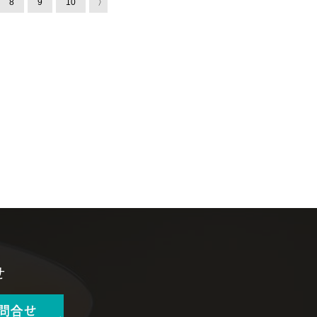
8
9
10
〉
せ