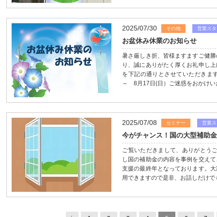
2025/07/30
その他
営業スタ
お盆休み休業のお知らせ
暑さ厳しき折、皆様ますますご健勝
り、誠にありがたく厚くお礼申し上
を下記の通りとさせていただきます
～ 8月17日(日）ご迷惑をおかけい
2025/07/08
セミナー
営業ス
今がチャンス！国の大型補助
ご覧いただきまして、ありがとうござ
し国の補助金の内容を事例を交えて
支援の最終年となっております。大
用できますので是非、お話しだけでも