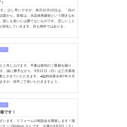
ー」
す。少し早いですが、来月10月10日は、「目の
話題から。皆様は、水晶体再建術という聞きなれ
。誰しも老いには勝てないものです。悲しいこと
劣化していきます。目も例外ではありま...
ッフ
とと存じ上げます。平素は格別のご愛顧を賜り、
す。誠に勝手ながら、9月21日（日）は三沢基地
業とさせていただきます。●臨時休業令和7年９月
ますが、何卒ご了承いただきますよう...
ッフ
開催です！
ざいます。リフォームの相談会を開催します！場
リナップ&rdquo;さんです。今週の9月6日（土）