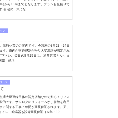
0時から16時までとなります。プランお見積りで
♪自宅の「気にな...
ッフ
臨時休業のご案内です。今週末の8月23・24日
ます。市内が交通規制がかり大変混雑が想定され
下さい。翌日の8月25日は、通常営業となりま
画部 蛯名
タッフ
いて
交通大臣登録団体の認定店舗なので安心！リフォ
般的です。サンロクのリフォームかし保険を利用
水に関する工事５年間が延長保証されます。又、
イレ・給湯器も設備延長保証（５年・10...