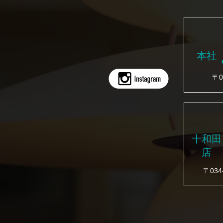
本社
〒0
十和田
店
〒03