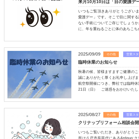
来月10月10日は「目の愛護デ
いつもご覧頂きありがとうございま
愛護デー」です。そこで目に関する
ない手術についてご存じでしょうか
に、年を重ねるごとに体のあちこちが
2025/09/09
その他
営業スタ
臨時休業のお知らせ
秋暑の候、皆様ますますご健勝のこ
誠にありがたく厚くお礼申し上げま
航空祭開催につき、弊社では臨時休
21日（日） ご迷惑をおかけいたし
2025/08/27
その他
営業スタ
クリナップリフォーム相談会
いつもご覧いただき、ありがとうご
所は八戸市長苗代にある&rdquo;ク