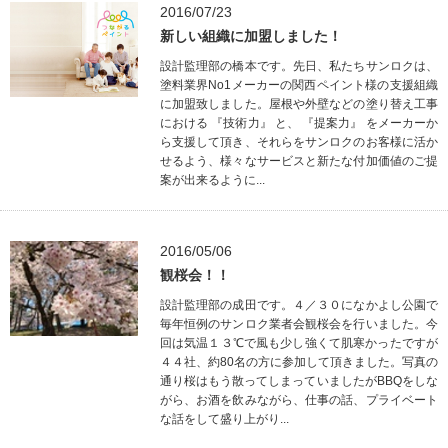
2016/07/23
新しい組織に加盟しました！
設計監理部の橋本です。先日、私たちサンロクは、
塗料業界No1メーカーの関西ペイント様の支援組織
に加盟致しました。屋根や外壁などの塗り替え工事
における 『技術力』 と、 『提案力』 をメーカーか
ら支援して頂き、それらをサンロクのお客様に活か
せるよう、様々なサービスと新たな付加価値のご提
案が出来るように...
2016/05/06
観桜会！！
設計監理部の成田です。４／３０になかよし公園で
毎年恒例のサンロク業者会観桜会を行いました。今
回は気温１３℃で風も少し強くて肌寒かったですが
４４社、約80名の方に参加して頂きました。写真の
通り桜はもう散ってしまっていましたがBBQをしな
がら、お酒を飲みながら、仕事の話、プライベート
な話をして盛り上がり...