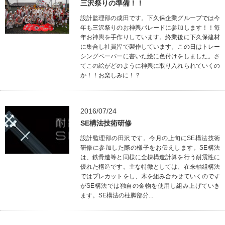
三沢祭りの準備！！
設計監理部の成田です。下久保企業グループでは今
年も三沢祭りのお神輿パレードに参加します！！毎
年お神輿を手作りしています。終業後に下久保建材
に集合し社員皆で製作しています。この日はトレー
シングペーパーに書いた絵に色付けをしました。さ
てこの絵がどのように神輿に取り入れられていくの
か！！お楽しみに！？
2016/07/24
SE構法技術研修
設計監理部の田沢です。今月の上旬にSE構法技術
研修に参加した際の様子をお伝えします。SE構法
は、鉄骨造等と同様に全棟構造計算を行う耐震性に
優れた構造です。主な特徴としては、在来軸組構法
ではプレカットをし、木を組み合わせていくのです
がSE構法では独自の金物を使用し組み上げていき
ます。SE構法の柱脚部分...