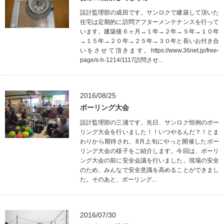
設計監理部の成田です。サンロクで建築して頂いた
住宅は定期的に訪問アフターメンテナンスを行って
います。建築後６ヶ月→１年→２年→５年→１０年
→１５年→２０年→２５年→３０年と長いお付き合
いをさせて頂きます。https://www.36net.jp/free-
page/s-h-1214/1117訪問させ...
2016/08/25
ボーリング大会
設計監理部の三浦です。先日、サンロク恒例のボー
リング大会を行いました！！いつやるんだ？！とま
わりから期待され、8月上旬にやっと開催したボー
リング大会の様子をご紹介します。今回は、ボーリ
ング大会の前に安全会議を行いました。現場の安全
のため、みんなで安全意識を高めることができまし
た。そのあと、ボーリング...
2016/07/30