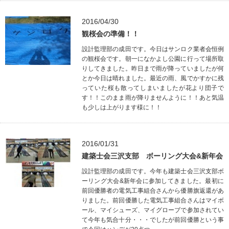
2016/04/30
観桜会の準備！！
設計監理部の成田です。今日はサンロク業者会恒例
の観桜会です。朝一になかよし公園に行って場所取
りしてきました。昨日まで雨が降っていましたが何
とか今日は晴れました。最近の雨、風でかすかに残
っていた桜も散ってしまいましたが花より団子で
す！！このまま雨が降りませんように！！あと気温
も少しは上がります様に！！
2016/01/31
建築士会三沢支部 ボーリング大会&新年会
設計監理部の成田です。今年も建築士会三沢支部ボ
ーリング大会&新年会に参加してきました。最初に
前回優勝者の電気工事組合さんから優勝旗返還があ
りました。前回優勝した電気工事組合さんはマイボ
ール、マイシューズ、マイグローブで参加されてい
て今年も気合十分・・・でしたが前回優勝という事