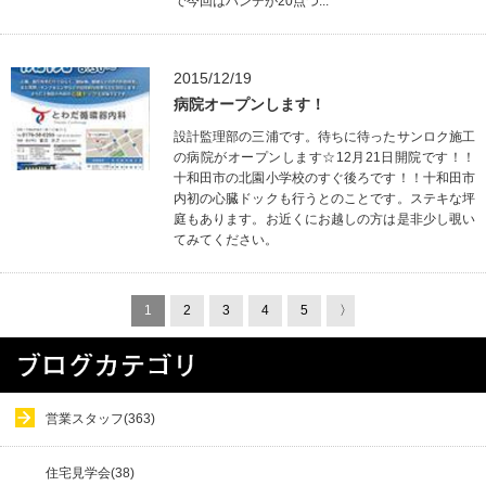
で今回はハンデが20点つ...
2015/12/19
病院オープンします！
設計監理部の三浦です。待ちに待ったサンロク施工
の病院がオープンします☆12月21日開院です！！
十和田市の北園小学校のすぐ後ろです！！十和田市
内初の心臓ドックも行うとのことです。ステキな坪
庭もあります。お近くにお越しの方は是非少し覗い
てみてください。
1
2
3
4
5
〉
営業スタッフ(363)
住宅見学会(38)