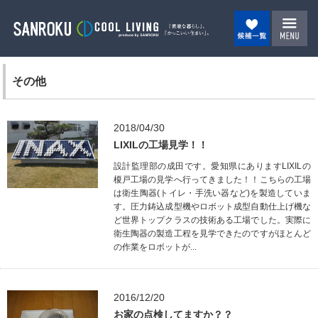
その他
2018/04/30
LIXILの工場見学！！
設計監理部の成田です。愛知県にありますLIXILの
榎戸工場の見学へ行ってきました！！こちらの工場
は衛生陶器(トイレ・手洗い器など)を製造していま
す。圧力鋳込成型機やロボット成型自動仕上げ機な
ど世界トップクラスの技術ある工場でした。実際に
衛生陶器の製造工程を見学できたのですがほとんど
の作業をロボットが...
2016/12/20
お家の点検してますか？？