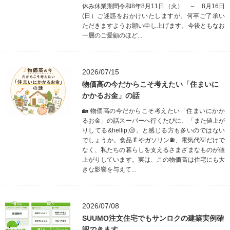
休み休業期間令和8年8月11日（火） ～ 8月16日
(日）ご迷惑をおかけいたしますが、何卒ご了承い
ただきますようお願い申し上げます。今後ともなお
一層のご愛顧のほど...
2026/07/15
物価高の今だからこそ考えたい「住まいに
かかるお金」の話
🏡 物価高の今だからこそ考えたい「住まいにかか
るお金」の話スーパーへ行くたびに、「また値上が
りしてる&hellip;😥」と感じる方も多いのではない
でしょうか。食品🥬やガソリン⛽、電気代💡だけで
なく、私たちの暮らしを支えるさまざまなものが値
上がりしています。実は、この物価高は住宅にも大
きな影響を与えて...
2026/07/08
SUUMO注文住宅でもサンロクの建築実例確
認できます。