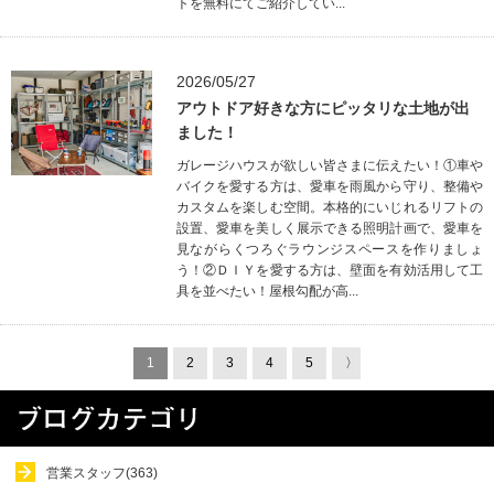
トを無料にてご紹介してい...
2026/05/27
アウトドア好きな方にピッタリな土地が出
ました！
ガレージハウスが欲しい皆さまに伝えたい！①車や
バイクを愛する方は、愛車を雨風から守り、整備や
カスタムを楽しむ空間。本格的にいじれるリフトの
設置、愛車を美しく展示できる照明計画で、愛車を
見ながらくつろぐラウンジスペースを作りましょ
う！②ＤＩＹを愛する方は、壁面を有効活用して工
具を並べたい！屋根勾配が高...
1
2
3
4
5
〉
営業スタッフ(363)