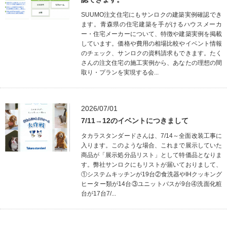
SUUMO注文住宅にもサンロクの建築実例確認でき
ます。青森県の住宅建築を手がけるハウスメーカ
ー・住宅メーカーについて、特徴や建築実例を掲載
しています。価格や費用の相場比較やイベント情報
のチェック、サンロクの資料請求もできます。たく
さんの注文住宅の施工実例から、あなたの理想の間
取り・プランを実現する会...
2026/07/01
7/11→12のイベントにつきまして
タカラスタンダードさんは、7/14～全面改装工事に
入ります。このような場合、これまで展示していた
商品が「展示処分品リスト」として特価品となりま
す。弊社サンロクにもリストが届いておりまして、
①システムキッチンが19台②食洗器やIHクッキング
ヒーター類が14台③ユニットバスが9台④洗面化粧
台が17台7/...