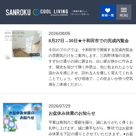
2026/08/05
8月27日→30日★十和田市での完成内覧会
今日のブログでは、十和田市で開催する完成内覧会
の雰囲気だけをご案内します。三高野球場の北側、
すずかけ通りの緑に囲まれ、白い家が静かに佇みま
す。陽光を浴びて輝く外壁は、光に包まれたような
温かみを感じさせ、訪れる人を優しく迎えてくれる
ことでしょう。ぜひ現地で、この住まいが持つ空気
感をご体感ください。
2026/07/29
お盆休み休業のお知らせ
平素は格別のご愛顧を賜り、誠にありがたく厚くお
礼申し上げます。誠に勝手ながら、弊社ではお盆休
み休業を下記の通りとさせていただきます。●お盆