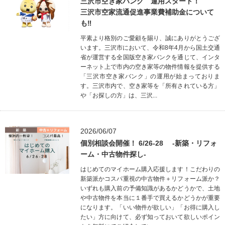
三沢市空き家バンク 運用スタート！
三沢市空家流通促進事業費補助金について
も‼
平素より格別のご愛顧を賜り、誠にありがとうござ
います。三沢市において、令和8年4月から国土交通
省が運営する全国版空き家バンクを通じて、インタ
ーネット上で市内の空き家等の物件情報を提供する
「三沢市空き家バンク」の運用が始まっておりま
す。三沢市内で、空き家等を「所有されている方」
や「お探しの方」は、三沢...
2026/06/07
個別相談会開催！ 6/26-28 -新築・リフォ
ーム・中古物件探し-
はじめてのマイホーム購入応援します！こだわりの
新築派かコスパ重視の中古物件＋リフォーム派か？
いずれも購入前の予備知識があるかどうかで、土地
や中古物件を本当に１番手で買えるかどうかが重要
になります。「いい物件が欲しい」「お得に購入し
たい」方に向けて、必ず知っておいて欲しいポイン