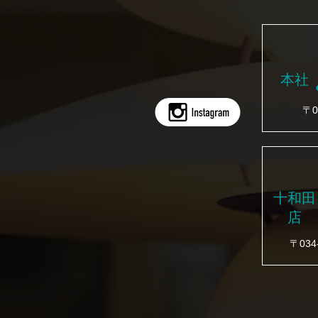
本社
〒0
十和田
店
〒03