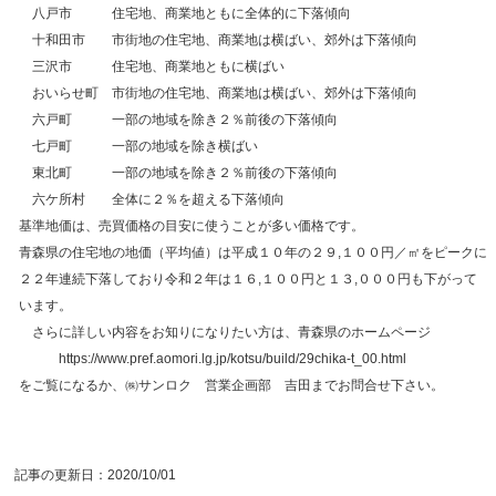
八戸市 住宅地、商業地ともに全体的に下落傾向
十和田市 市街地の住宅地、商業地は横ばい、郊外は下落傾向
三沢市 住宅地、商業地ともに横ばい
おいらせ町 市街地の住宅地、商業地は横ばい、郊外は下落傾向
六戸町 一部の地域を除き２％前後の下落傾向
七戸町 一部の地域を除き横ばい
東北町 一部の地域を除き２％前後の下落傾向
六ケ所村 全体に２％を超える下落傾向
基準地価は、売買価格の目安に使うことが多い価格です。
青森県の住宅地の地価（平均値）は平成１０年の２９,１００円／㎡をピークに
２２年連続下落しており令和２年は１６,１００円と１３,０００円も下がって
います。
さらに詳しい内容をお知りになりたい方は、青森県のホームページ
https
://www.pref.aomori.lg.jp/kotsu/build/29chika-t_00.html
をご覧になるか、㈱サンロク 営業企画部 吉田までお問合せ下さい。
記事の更新日：
2020/10/01