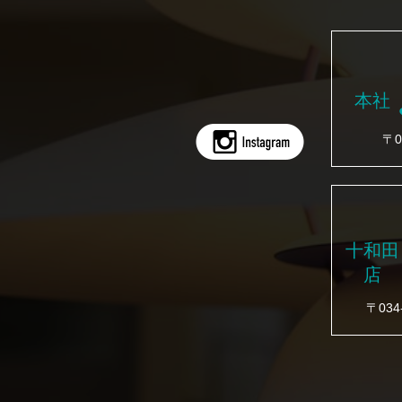
本社
〒0
十和田
店
〒03