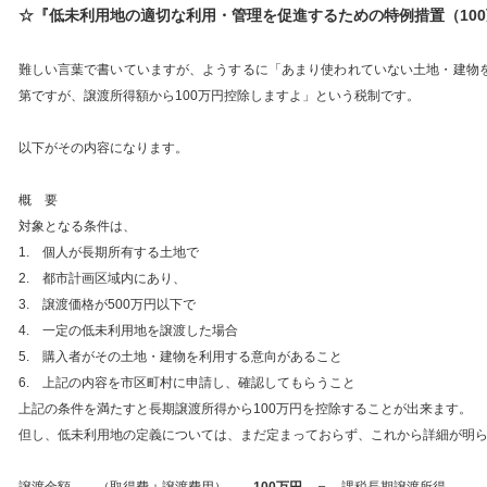
☆『低未利用地の適切な利用・管理を促進するための特例措置（10
難しい言葉で書いていますが、ようするに「あまり使われていない土地・建物
第ですが、譲渡所得額から100万円控除しますよ」という税制です。
以下がその内容になります。
概 要
対象となる条件は、
1. 個人が長期所有する土地で
2. 都市計画区域内にあり、
3. 譲渡価格が500万円以下で
4. 一定の低未利用地を譲渡した場合
5. 購入者がその土地・建物を利用する意向があること
6. 上記の内容を市区町村に申請し、確認してもらうこと
上記の条件を満たすと長期譲渡所得から100万円を控除することが出来ます。
但し、低未利用地の定義については、まだ定まっておらず、これから詳細が明
譲渡金額 －（取得費＋譲渡費用）－
100
万円
＝ 課税長期譲渡所得