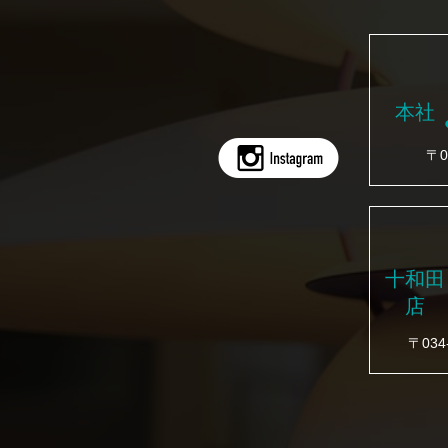
本社
〒0
十和田
店
〒03