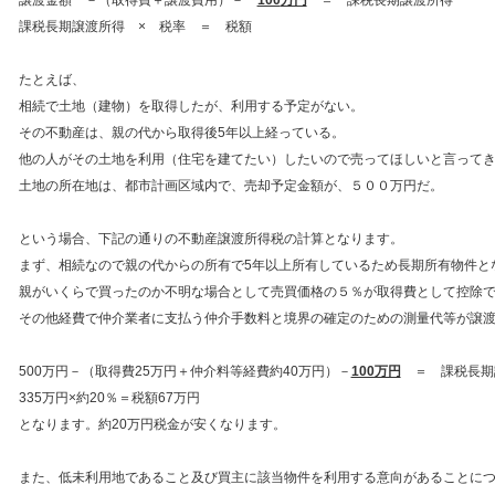
課税長期譲渡所得 × 税率 ＝ 税額
たとえば、
相続で土地（建物）を取得したが、利用する予定がない。
その不動産は、親の代から取得後5年以上経っている。
他の人がその土地を利用（住宅を建てたい）したいので売ってほしいと言って
土地の所在地は、都市計画区域内で、売却予定金額が、５００万円だ。
という場合、下記の通りの不動産譲渡所得税の計算となります。
まず、相続なので親の代からの所有で5年以上所有しているため長期所有物件と
親がいくらで買ったのか不明な場合として売買価格の５％が取得費として控除
その他経費で仲介業者に支払う仲介手数料と境界の確定のための測量代等が譲
500万円－（取得費25万円＋仲介料等経費約40万円）－
100万円
＝ 課税長期譲
335万円×約20％＝税額67万円
となります。約20万円税金が安くなります。
また、低未利用地であること及び買主に該当物件を利用する意向があることに