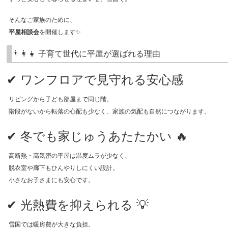
そんなご家族のために、
平屋相談会
を開催します✨
👨‍👩‍👧 子育て世代に平屋が選ばれる理由
✔ ワンフロアで見守れる安心感
リビングから子ども部屋まで同じ階。
階段がないから転落の心配も少なく、家族の気配も自然につながります。
✔ 冬でも家じゅうあたたかい 🔥
高断熱・高気密の平屋は温度ムラが少なく、
脱衣室や廊下もひんやりしにくい設計。
小さなお子さまにも安心です。
✔ 光熱費を抑えられる 💡
雪国では暖房費が大きな負担。