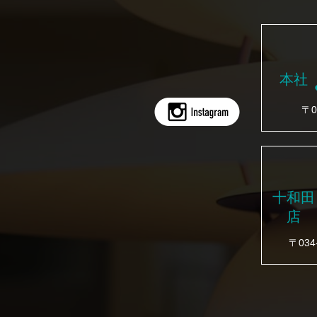
本社
〒0
十和田
店
〒03