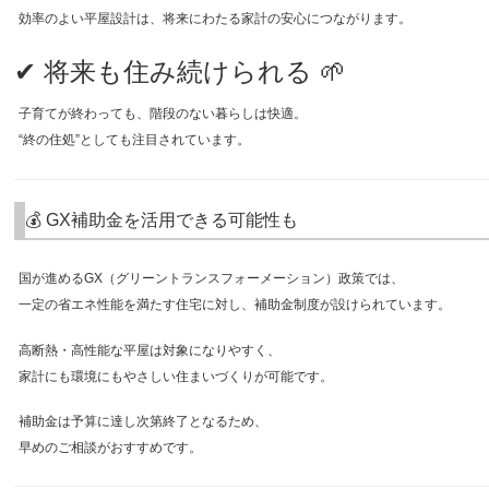
効率のよい平屋設計は、将来にわたる家計の安心につながります。
✔ 将来も住み続けられる 🌱
子育てが終わっても、階段のない暮らしは快適。
“終の住処”としても注目されています。
💰 GX補助金を活用できる可能性も
国が進めるGX（グリーントランスフォーメーション）政策では、
一定の省エネ性能を満たす住宅に対し、補助金制度が設けられています。
高断熱・高性能な平屋は対象になりやすく、
家計にも環境にもやさしい住まいづくりが可能です。
補助金は予算に達し次第終了となるため、
早めのご相談がおすすめです。