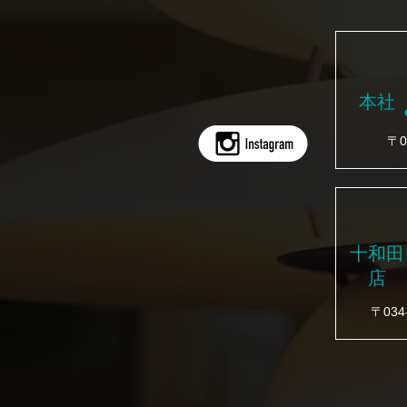
本社
〒0
十和田
店
〒03