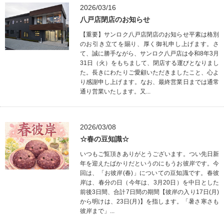
2026/03/16
八戸店閉店のお知らせ
【重要】サンロク八戸店閉店のお知らせ平素は格別
のお引き立てを賜り、厚く御礼申し上げます。さ
て、誠に勝手ながら、サンロク八戸店は令和8年3月
31日（火）をもちまして、閉店する運びとなりまし
た。長きにわたりご愛顧いただきましたこと、心よ
り感謝申し上げます。なお、最終営業日までは通常
通り営業いたします。又...
2026/03/08
☆春の豆知識☆
いつもご覧頂きありがとうございます。つい先日新
年を迎えたばかりだというのにもうお彼岸です。今
回は、「お彼岸(春)」についての豆知識です。春彼
岸は、春分の日（今年は、3月20日）を中日とした
前後3日間、合計7日間の期間【彼岸の入り17日(月)
から明けは、23日(月)】を指します。「暑さ寒さも
彼岸まで」...