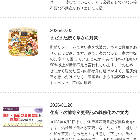
件 貸してはいるが、もう必要としていない等
不要な不動産がありましたら是...
2026/02/03
まだまだ続く寒さの対策
断熱リフォームで寒い家を快適にいつもご覧頂きあ
りがとうございます。さて、冬になると、家の中な
のに寒くて困っていませんか？実は日本の住宅の
90%以上が断熱不足と言われています。そのため、
せっかく暖めた室内の熱が外に逃げやすく、暖房効
率が悪いだけでなく、寒暖差による体調不良やヒー
トショック、不眠の原因に...
2026/01/20
住所・名前等変更登記の義務化のご案内
令和8年4月1日より、住所等変更登記が義務化され
ます。結婚等で氏名が変更になった方！引っ越しで
住所が変更になった方！は注意して下さい。氏名・
住所が変更になった場合でも、不動産登記までは変