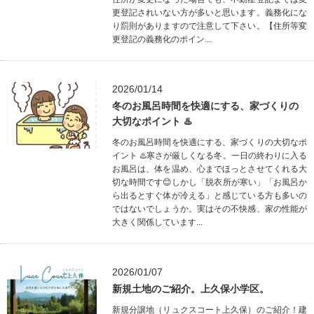
更登記されいない方が多いと思います。義務化にな
り罰則がありますので注意して下さい。【住所等変
更登記の義務化のポイン...
2026/01/14
冬のお風呂時間を快適にする、家づくりの
大切なポイント ♨️
冬のお風呂時間を快適にする、家づくりの大切なポ
イント ♨️寒さが厳しくなる冬。一日の終わりに入る
お風呂は、体を温め、心までほっとさせてくれる大
切な時間です😊しかし「脱衣所が寒い」「お風呂か
ら出るとすぐ体が冷える」と感じている方も多いの
ではないでしょうか。実はその不快感、家の性能が
大きく関係しています...
2026/01/07
新規土地のご紹介。上久保小学区。
新規分譲地（リュクスコート上久保）のご紹介！建