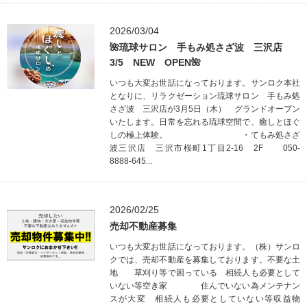
2026/03/04
🌺琉球サロン 手もみ処さざ波 三沢店
3/5 NEW OPEN🌺
いつも大変お世話になっております。サンロク本社
となりに、リラクゼーション琉球サロン 手もみ処
さざ波 三沢店が3月5日（木） グランドオープン
いたします。日常を忘れる琉球空間で、癒しとほぐ
しの極上体験。 ・てもみ処さざ
波三沢店 三沢市桜町1丁目2-16 2F 050-
8888-645...
2026/02/25
売却不動産募集
いつも大変お世話になっております。（株）サンロ
クでは、売却不動産を募集しております。不要な土
地 草刈り等で困っている 相続人も必要として
いない等空き家 住んでいない為メンテナン
スが大変 相続人も必要としていない等収益物