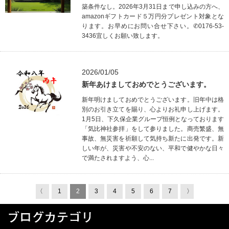
築条件なし。2026年3月31日まで申し込みの方へ、
amazonギフトカード５万円分プレゼント対象とな
ります。お早めにお問い合せ下さい。✆0176-53-
3436宜しくお願い致します。
2026/01/05
新年あけましておめでとうございます。
新年明けましておめでとうございます。旧年中は格
別のお引き立てを賜り、心よりお礼申し上げます。
1月5日、下久保企業グループ恒例となっております
「気比神社参拝」をして参りました。商売繁盛、無
事故、無災害を祈願して気持ち新たに出発です。新
しい年が、災害や不安のない、平和で健やかな日々
で満たされますよう、心...
〈
1
2
3
4
5
6
7
〉