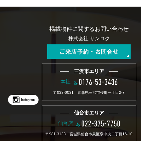
3.当社は、個人情報を取得する場合、適法かつ公正な手段によって行
い、個人情報の主体である本人（以下、本人といいます）に対し、個
人情報の利用目的等について明示もしくは通知するか、または当社ホ
ームページに公表します。
4.当社は、個人情報の利用は、利用目的の範囲内で業務の遂行上必要
掲載物件に関するお問い合わせ
な限りにおいて行い、本人が事前に同意した場合を除き、個人情報の
目的外利用をいたしません。
株式会社 サンロク
5.当社は、本人から事前の同意を得た場合を除き、個人情報を第三者
に提供することを原則として禁止します。
6.当社は、業務を委託するために個人情報を業務委託先に提供する場
合や、個人情報を当社の関係会社との間で共同利用する場合等、業務
上必要かつ法令で認めら れる場合に限り、当社が適切と認めた者に
三沢市エリア
対してのみ個人情報を提供させていただくことがあります。これらの
場合、業務委託先等との間で必要な秘密保持契約 等を締結し、その
本社
他法令上必要な措置を講じます。
7.当社は、保有個人データについて、本人から開示、訂正、利用停止
〒033-0031 青森県三沢市桜町一丁目2-7
等の求めを受けた場合に速やかに対応する体制を整備します。
8.当社は、個人情報の取扱いに関する苦情について、適切かつ迅速な
対応に努め、そのために必要な体制を整備します。
仙台市エリア
仙台店
〒981-3133 宮城県仙台市泉区泉中央二丁目16-10