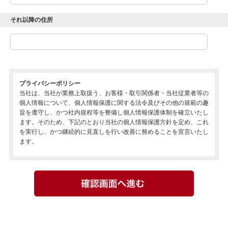
それ以降の住所
プライバシーポリシー
当社は、当社が業務上取扱う、お客様・取引関係者・当社従業者等の
個人情報について、個人情報保護に関する法令及びその他の規範の趣
旨を遵守し、かつ社内規程等を整備し個人情報保護体制を確立いたし
ます。そのため、下記のとおり当社の個人情報保護方針を定め、これ
を実行し、かつ継続的に見直しを行い改善に努めることを宣言いたし
ます。
1.当社は、個人情報保護規程等の社内規程を定め、これらを当社従業
者（役員、社員、契約社員、派遣社員、パートタイマー、アルバイト
等を含む）その他の関係者に周知徹底し実行いたします。
2.当社は、個人情報の紛失、破壊、改ざん及び漏えい等を防止するた
め、不正アクセス・コンピュータウイルス対策等の適切な情報セキュ
リティ対策を講じます。