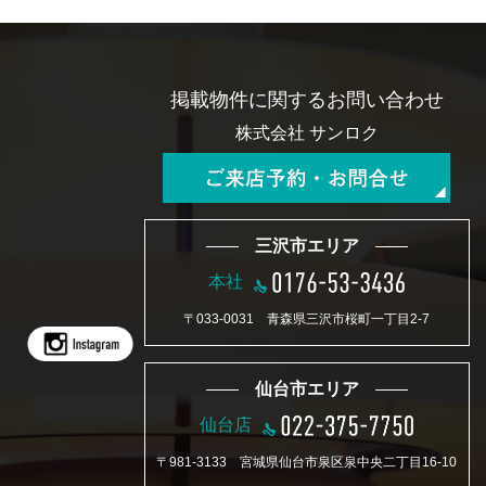
3.当社は、個人情報を取得する場合、適法かつ公正な手段によって行
い、個人情報の主体である本人（以下、本人といいます）に対し、個
人情報の利用目的等について明示もしくは通知するか、または当社ホ
ームページに公表します。
4.当社は、個人情報の利用は、利用目的の範囲内で業務の遂行上必要
掲載物件に関するお問い合わせ
な限りにおいて行い、本人が事前に同意した場合を除き、個人情報の
目的外利用をいたしません。
株式会社 サンロク
5.当社は、本人から事前の同意を得た場合を除き、個人情報を第三者
に提供することを原則として禁止します。
6.当社は、業務を委託するために個人情報を業務委託先に提供する場
合や、個人情報を当社の関係会社との間で共同利用する場合等、業務
上必要かつ法令で認めら れる場合に限り、当社が適切と認めた者に
三沢市エリア
対してのみ個人情報を提供させていただくことがあります。これらの
場合、業務委託先等との間で必要な秘密保持契約 等を締結し、その
本社
他法令上必要な措置を講じます。
7.当社は、保有個人データについて、本人から開示、訂正、利用停止
〒033-0031 青森県三沢市桜町一丁目2-7
等の求めを受けた場合に速やかに対応する体制を整備します。
8.当社は、個人情報の取扱いに関する苦情について、適切かつ迅速な
対応に努め、そのために必要な体制を整備します。
仙台市エリア
仙台店
〒981-3133 宮城県仙台市泉区泉中央二丁目16-10