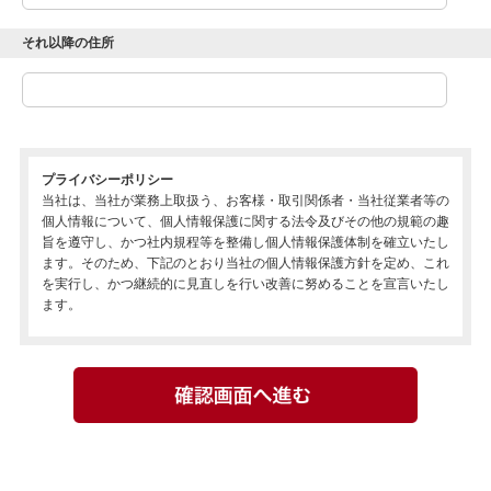
それ以降の住所
プライバシーポリシー
当社は、当社が業務上取扱う、お客様・取引関係者・当社従業者等の
個人情報について、個人情報保護に関する法令及びその他の規範の趣
旨を遵守し、かつ社内規程等を整備し個人情報保護体制を確立いたし
ます。そのため、下記のとおり当社の個人情報保護方針を定め、これ
を実行し、かつ継続的に見直しを行い改善に努めることを宣言いたし
ます。
1.当社は、個人情報保護規程等の社内規程を定め、これらを当社従業
者（役員、社員、契約社員、派遣社員、パートタイマー、アルバイト
等を含む）その他の関係者に周知徹底し実行いたします。
2.当社は、個人情報の紛失、破壊、改ざん及び漏えい等を防止するた
め、不正アクセス・コンピュータウイルス対策等の適切な情報セキュ
リティ対策を講じます。