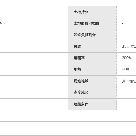
土地持分
-
坪 )
土地面積 (実測)
-
私道負担割合
-
接道
北 公道1
容積率
200%
地勢
平坦
用途地域
第一種
高度地区
-
建築条件
-