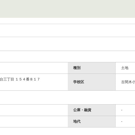
種別
土地
台三丁目 １５４番８１７
学校区
古間木小
公庫・融資
-
地代
-