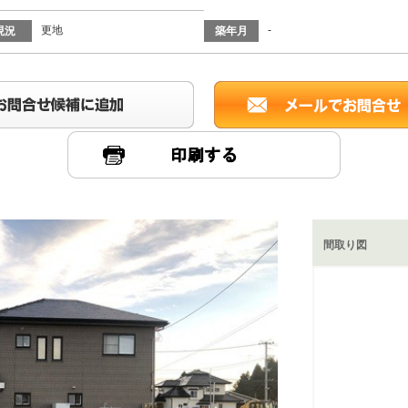
更地
-
現況
築年月
間取り図