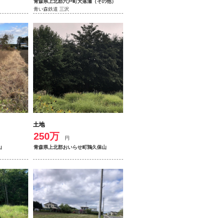
青森県上北郡六戸町犬落瀬（その他）
青い森鉄道 三沢
土地
250万
円
山
青森県上北郡おいらせ町鶉久保山