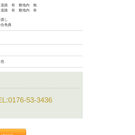
 道路 有 敷地内 無
 道路 有 敷地内 有
姿渡し
適合免責
真也
EL:
0176-53-3436