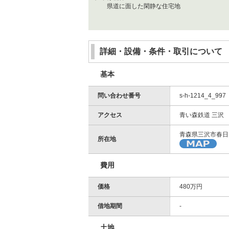
県道に面した閑静な住宅地
詳細・設備・条件・取引について
基本
問い合わせ番号
s-h-1214_4_997
アクセス
青い森鉄道 三沢
青森県三沢市春日
所在地
費用
価格
480万円
借地期間
-
土地