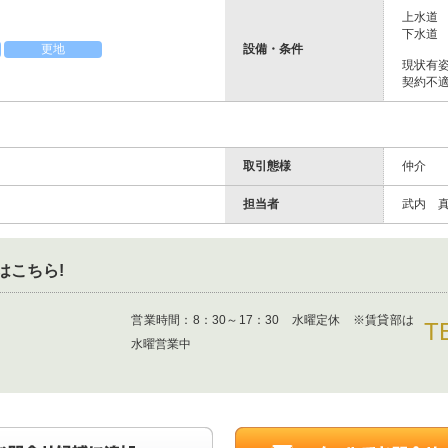
上水道
下水道
設備・条件
更地
現状有
契約不
取引態様
仲介
担当者
武内 
はこちら!
営業時間：
8：30～17：30 水曜定休 ※賃貸部は
T
水曜営業中