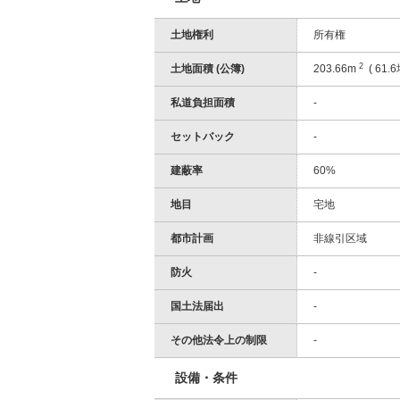
土地権利
所有権
2
土地面積 (公簿)
203.66m
( 61.6
私道負担面積
-
セットバック
-
建蔽率
60%
地目
宅地
都市計画
非線引区域
防火
-
国土法届出
-
その他法令上の制限
-
設備・条件