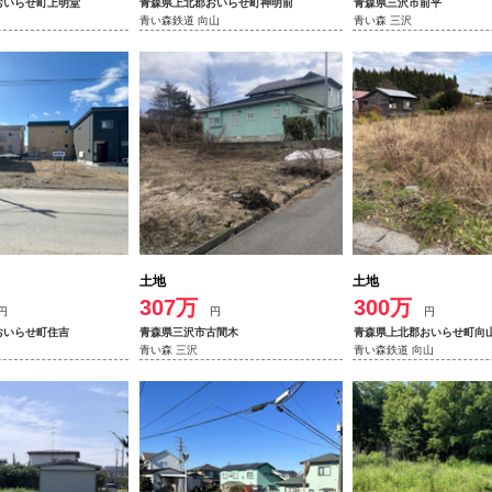
おいらせ町上明堂
青森県上北郡おいらせ町神明前
青森県三沢市前平
青い森鉄道 向山
青い森 三沢
土地
土地
307万
300万
円
円
円
おいらせ町住吉
青森県三沢市古間木
青森県上北郡おいらせ町向
青い森 三沢
青い森鉄道 向山