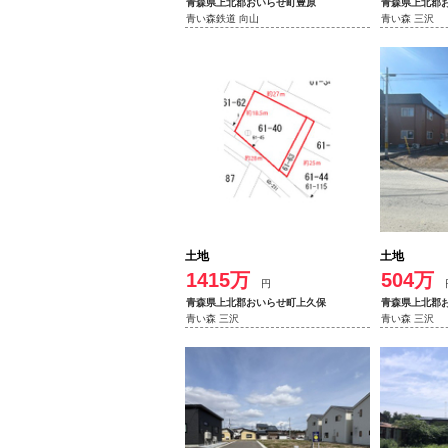
青森県上北郡おいらせ町豊原
青森県上北郡
青い森鉄道 向山
青い森 三沢
土地
土地
1415万
504万
円
青森県上北郡おいらせ町上久保
青森県上北郡
青い森 三沢
青い森 三沢