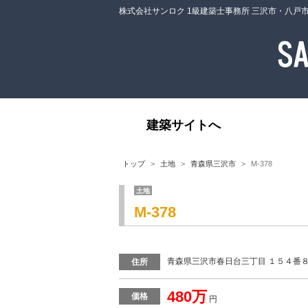
株式会社サンロク 1級建築士事務所 三沢市・八戸
建築サイトへ
トップ
土地
青森県三沢市
M-378
土地
M-378
青森県三沢市春日台三丁目 １５４番
住所
480万
価格
円