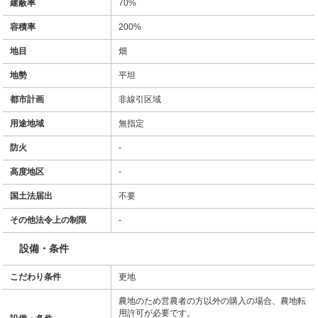
建蔽率
70%
容積率
200%
地目
畑
地勢
平坦
都市計画
非線引区域
用途地域
無指定
防火
-
高度地区
-
国土法届出
不要
その他法令上の制限
-
設備・条件
こだわり条件
更地
農地のため営農者の方以外の購入の場合、農地転
用許可が必要です。