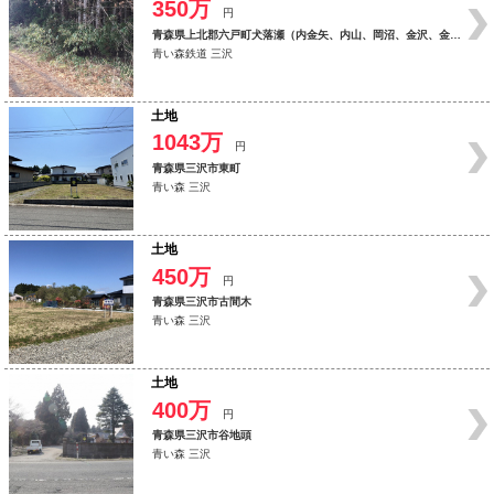
350万
円
青森県上北郡六戸町犬落瀬（内金矢、内山、岡沼、金沢、金矢、上淋代、木越、権現沢、
青い森鉄道 三沢
土地
1043万
円
青森県三沢市東町
青い森 三沢
土地
450万
円
青森県三沢市古間木
青い森 三沢
土地
400万
円
青森県三沢市谷地頭
青い森 三沢