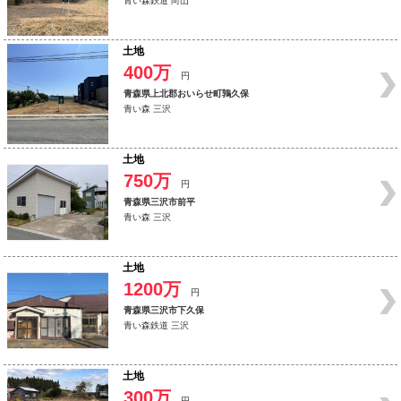
青い森鉄道 向山
土地
400万
円
青森県上北郡おいらせ町鶉久保
青い森 三沢
土地
750万
円
青森県三沢市前平
青い森 三沢
土地
1200万
円
青森県三沢市下久保
青い森鉄道 三沢
土地
300万
円