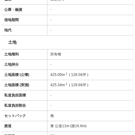
公庫・融資
-
借地期間
-
地代
-
土地
土地権利
所有権
土地持分
-
2
土地面積 (公簿)
425.00m
( 128.56坪 )
2
土地面積 (実測)
425.34m
( 128.66坪 )
私道負担面積
-
私道負担割合
-
セットバック
無
接道
東 公道11m (接16.6m)