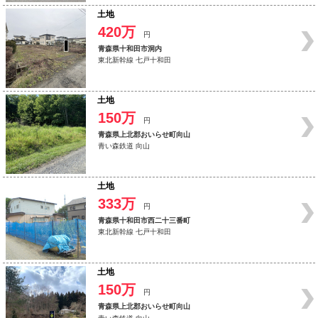
土地
420万
円
青森県十和田市洞内
東北新幹線 七戸十和田
土地
150万
円
青森県上北郡おいらせ町向山
青い森鉄道 向山
土地
333万
円
青森県十和田市西二十三番町
東北新幹線 七戸十和田
土地
150万
円
青森県上北郡おいらせ町向山