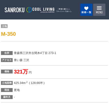
土地
M-350
青森県三沢市古間木4丁目 273-1
住所
青い森 三沢
アクセス
321万
価格
円
2
425.34m
( 128.66坪 )
土地面積
更地
現況
-
築年月