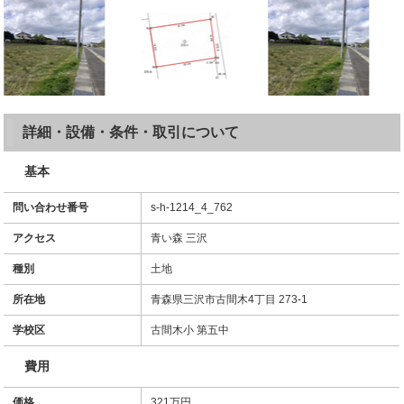
詳細・設備・条件・取引について
基本
問い合わせ番号
s-h-1214_4_762
アクセス
青い森 三沢
種別
土地
所在地
青森県三沢市古間木4丁目 273-1
学校区
古間木小 第五中
費用
価格
321万円