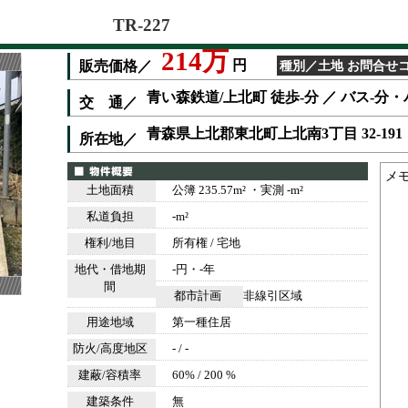
TR-227
214万
円
販売価格／
種別／土地 お問合せコード
青い森鉄道/上北町 徒歩-分 ／ バス-分・
交 通／
青森県上北郡東北町上北南3丁目 32-191
所在地／
メ
土地面積
公簿 235.57m² ・実測 -m²
私道負担
-m²
権利/地目
所有権 / 宅地
地代・借地期
-円・-年
間
都市計画
非線引区域
用途地域
第一種住居
防火/高度地区
- / -
建蔽/容積率
60% / 200 %
建築条件
無