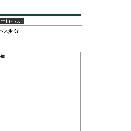
[4_757 ]
バス歩-分
モ欄：