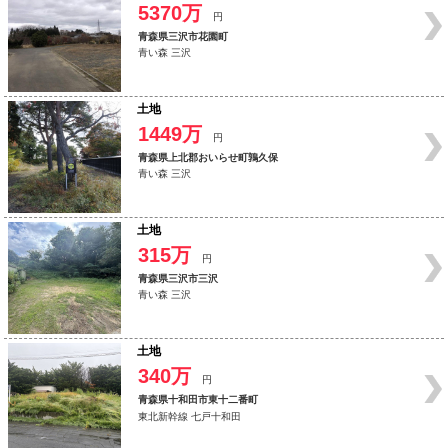
5370万
円
青森県三沢市花園町
青い森 三沢
土地
1449万
円
青森県上北郡おいらせ町鶉久保
青い森 三沢
土地
315万
円
青森県三沢市三沢
青い森 三沢
土地
340万
円
青森県十和田市東十二番町
東北新幹線 七戸十和田