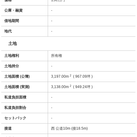
価格
150万円
公庫・融資
-
借地期間
-
地代
-
土地
土地権利
所有権
土地持分
-
2
土地面積 (公簿)
3,197.00m
( 967.09坪 )
2
土地面積 (実測)
3,138.00m
( 949.24坪 )
私道負担面積
-
私道負担割合
-
セットバック
-
接道
西 公道10m (接18.5m)