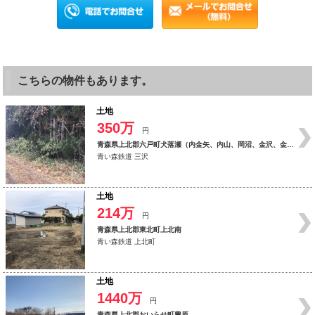
こちらの物件もあります。
土地
350万
円
青森県上北郡六戸町犬落瀬（内金矢、内山、岡沼、金沢、金矢、上淋代、木越、権現沢、
青い森鉄道 三沢
土地
214万
円
青森県上北郡東北町上北南
青い森鉄道 上北町
土地
1440万
円
青森県上北郡おいらせ町豊原