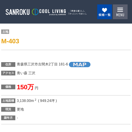
土地
M-403
青森県三沢市古間木2丁目 181-6
住所
青い森 三沢
アクセス
150万
価格
円
2
3,138.00m
( 949.24坪 )
土地面積
更地
現況
-
築年月