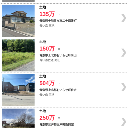
土地
135万
円
青森県十和田市東二十四番町
青い森 三沢
土地
150万
円
青森県上北郡おいらせ町向山
青い森鉄道 向山
土地
504万
円
青森県上北郡おいらせ町住吉
青い森 三沢
土地
250万
円
青森県三戸郡五戸町新田窪