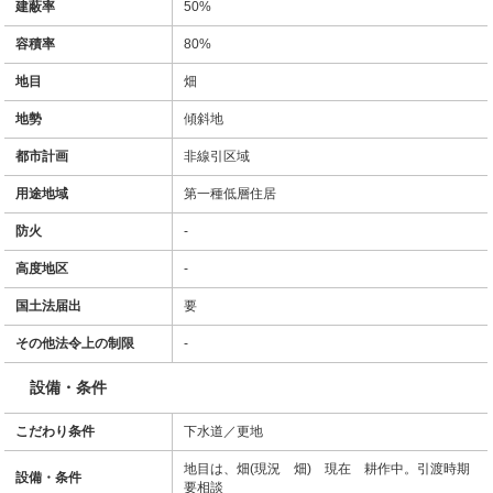
建蔽率
50%
容積率
80%
地目
畑
地勢
傾斜地
都市計画
非線引区域
用途地域
第一種低層住居
防火
-
高度地区
-
国土法届出
要
その他法令上の制限
-
設備・条件
こだわり条件
下水道／更地
地目は、畑(現況 畑) 現在 耕作中。引渡時期
設備・条件
要相談