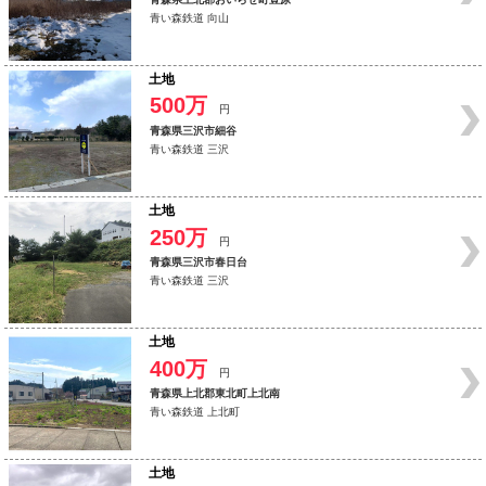
青い森鉄道 向山
土地
500万
円
青森県三沢市細谷
青い森鉄道 三沢
土地
250万
円
青森県三沢市春日台
青い森鉄道 三沢
土地
400万
円
青森県上北郡東北町上北南
青い森鉄道 上北町
土地